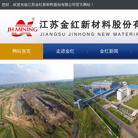
您好，欢迎光临江苏金红新材料股份有限公司官方网站！
网站首页
走进金红
金红新闻